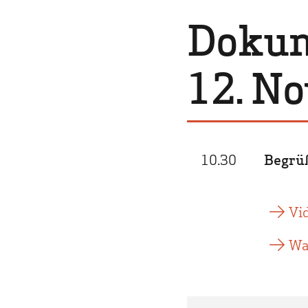
Dokum
12. N
10.30
Begrü
Vi
Wa