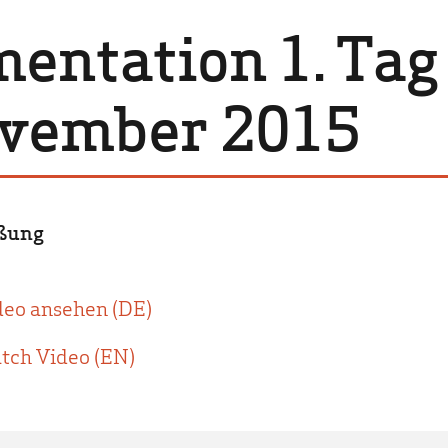
Politik
entation 1. Tag
Lehrer & Eltern
Presse
ovember 2015
ßung
deo ansehen (DE)
tch Video (EN)