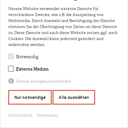
Lärmmessstellen des UNH
Unsere Website verwendet externe Dienste für
verschiedene Zwecke, wie z.B. die Ausspielung von
Multimedia. Durch Auswahl und Bestätigung der Dienste
stimmen Sie der Übertragung von Daten an diese Dienste
Eine zentrale Aufgabe des Umwelt- und
zu. Diese Dienste und auch diese Website setzen ggf. auch
Nachbarschaftshauses ist es, unabhängige
Cookies. Die Auswahl kann jederzeit geändert und
Fluglärmmessungen durchzuführen und die
widerrufen werden.
Ergebnisse der Öffentlichkeit zugänglich zu
Notwendig
machen. Zu diesem Zweck betreibt das
UNH
derzeit zwölf Messstationen.
Externe Medien
Details anzeigen/ausblenden
+
Nur notwendige
Alle auswählen
−
Datenschutz
Impressum