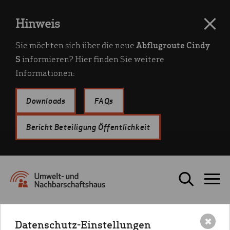
Hinweis
Sie möchten sich über die neue
Abflugroute Cindy
S
informieren? Hier finden Sie weitere
Informationen:
Downloads
FAQs
Bericht Beteiligung Öffentlichkeit
Startseite
Fluglärm
Fluglärmmonitoring
Lärmmessstellen des UNH
Datenschutz-Einstellungen
✖