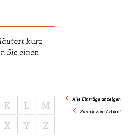
läutert kurz
n Sie einen
Alle Einträge anzeigen
K
L
M
Zurück zum Artikel
X
Y
Z