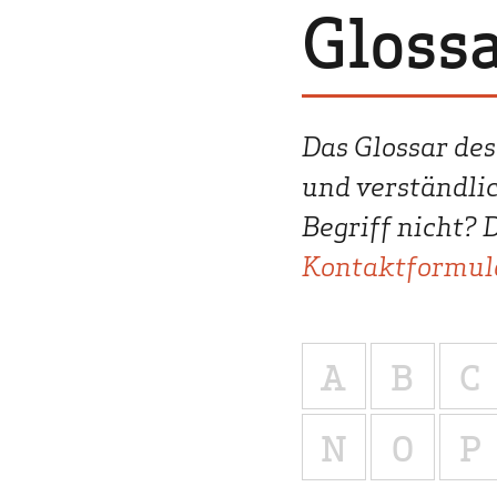
Gloss
Das Glossar de
und verständli
Begriff nicht? 
Kontaktformul
A
B
C
N
O
P