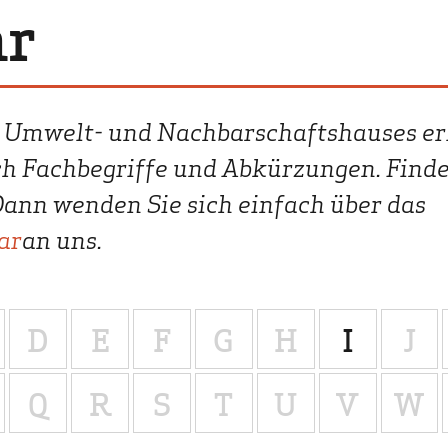
ar
Politik
Lehrer & Eltern
Presse
s Umwelt- und Nachbarschaftshauses er
ch Fachbegriffe und Abkürzungen. Finde
Dann wenden Sie sich einfach über das
ar
an uns.
D
E
F
G
H
I
J
Q
R
S
T
U
V
W