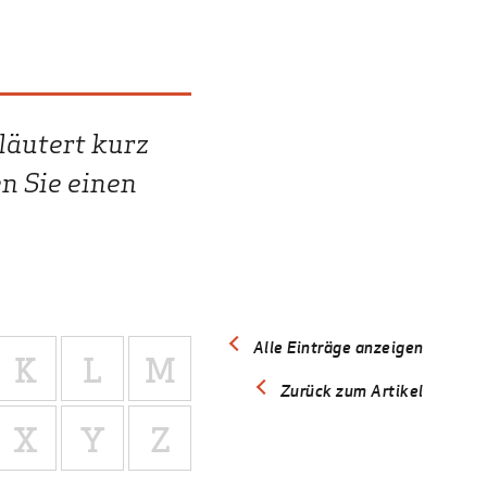
läutert kurz
n Sie einen
Alle Einträge anzeigen
K
L
M
Zurück zum Artikel
X
Y
Z