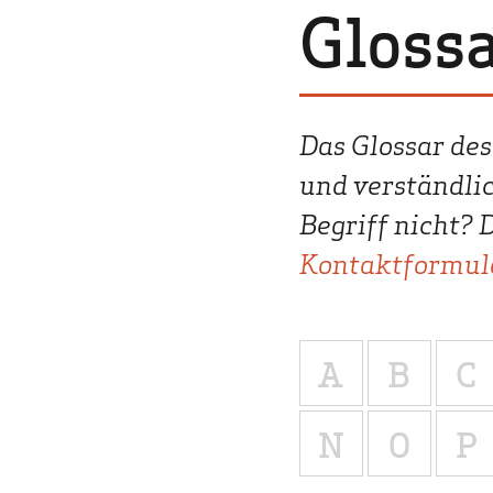
Gloss
Das Glossar de
und verständli
Begriff nicht? 
Kontaktformul
A
B
C
N
O
P