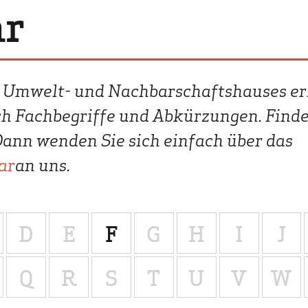
ar
Politik
Lehrer & Eltern
Presse
s Umwelt- und Nachbarschaftshauses er
ch Fachbegriffe und Abkürzungen. Finde
Dann wenden Sie sich einfach über das
ar
an uns.
D
E
F
G
H
I
J
Q
R
S
T
U
V
W