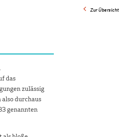
Zur Übersicht
n
uf das
gungen zulässig
 also durchaus
133 genannten
 als bloße